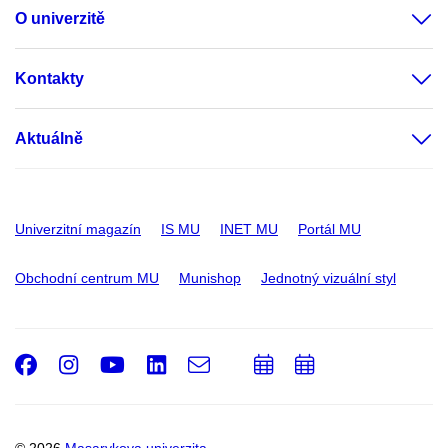
O univerzitě
Kontakty
Aktuálně
Univerzitní magazín
IS MU
INET MU
Portál MU
Obchodní centrum MU
Munishop
Jednotný vizuální styl
Facebook
Instagram
Youtube
LinkedIn
e-
Přidat
Přidat
Email
mail
do
do
kalendáře
kalendáře