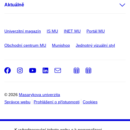
Aktuálně
Univerzitní magazín
IS MU
INET MU
Portál MU
Obchodní centrum MU
Munishop
Jednotný vizuální styl
Facebook
Instagram
Youtube
LinkedIn
e-
Přidat
Přidat
Email
mail
do
do
kalendáře
kalendáře
© 2026
Masarykova univerzita
Správce webu
Prohlášení o přístupnosti
Cookies
K vyhodnocování tohoto webu a k personalizaci