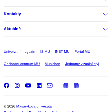
Kontakty
Aktuálně
Univerzitní magazín
IS MU
INET MU
Portál MU
Obchodní centrum MU
Munishop
Jednotný vizuální styl
Facebook
Instagram
Youtube
LinkedIn
e-
Přidat
Přidat
Email
mail
do
do
kalendáře
kalendáře
© 2026
Masarykova univerzita