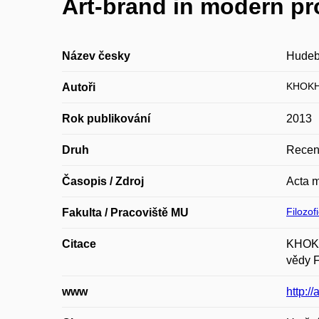
Art-brand in modern pr
Název česky
Hudebn
KHOKH
Autoři
Rok publikování
2013
Druh
Recen
Časopis / Zdroj
Acta m
Filozof
Fakulta / Pracoviště MU
Citace
KHOKHL
vědy F
www
http:/