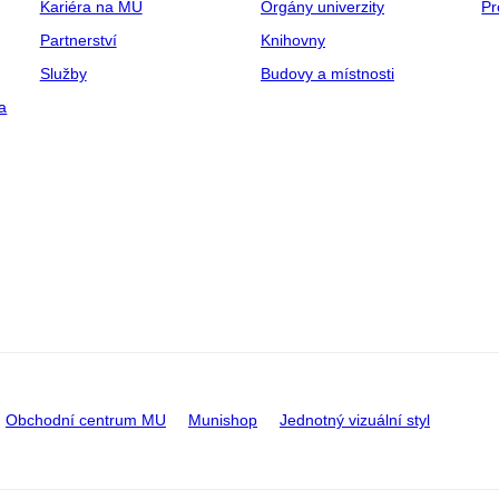
Kariéra na MU
Orgány univerzity
Pr
Partnerství
Knihovny
Služby
Budovy a místnosti
a
Obchodní centrum MU
Munishop
Jednotný vizuální styl