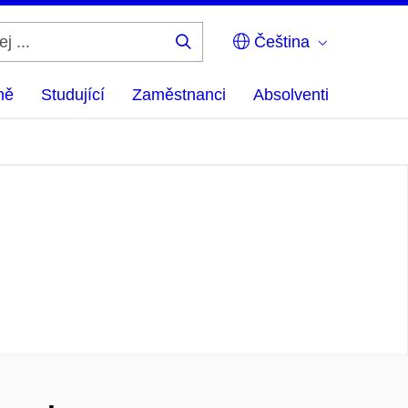
Čeština
Hledej
...
ně
Studující
Zaměstnanci
Absolventi