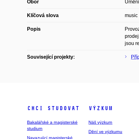
Obor
Umění,
Klíčová slova
music 
Popis
Provoz
prodej
jsou r
Související projekty:
Pří
Chci studovat
Výzkum
Bakalářské a magisterské
Náš výzkum
studium
Dění ve výzkumu
Navazující magisterské