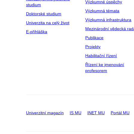
Výzkumné úspěchy
studium
Výzkumná témata
Doktorské studium
Výzkumná infrastruktura
Univerzita na celý život
Mezinárodní vědecká rad
E-přihláška
Publikace
Projekty
Habilitační řízení
Řízení ke jmenování
profesorem
Univerzitní magazín
IS MU
INET MU
Portál MU