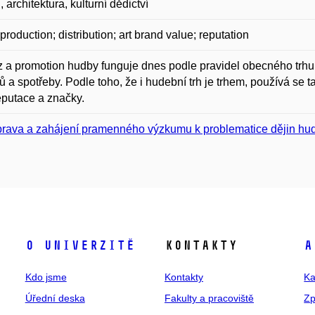
 architektura, kulturní dědictví
production; distribution; art brand value; reputation
 a promotion hudby funguje dnes podle pravidel obecného trhu
ů a spotřeby. Podle toho, že i hudební trh je trhem, používá se 
eputace a značky.
prava a zahájení pramenného výzkumu k problematice dějin hud
O univerzitě
Kontakty
A
Kdo jsme
Kontakty
Ka
Úřední deska
Fakulty a pracoviště
Zp