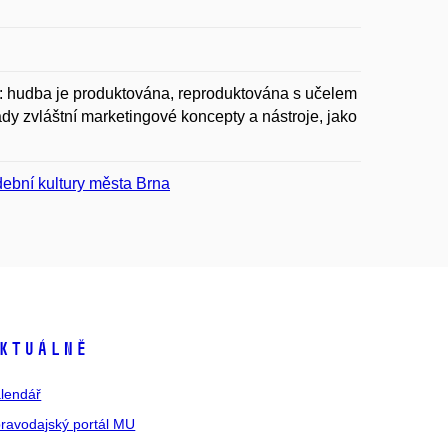
: hudba je produktována, reproduktována s učelem
tady zvláštní marketingové koncepty a nástroje, jako
ební kultury města Brna
ktuálně
lendář
ravodajský portál MU