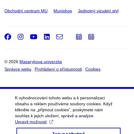
Obchodní centrum MU
Munishop
Jednotný vizuální styl
Facebook
Instagram
Youtube
LinkedIn
e-
Přidat
Přidat
Email
mail
do
do
kalendáře
kalendáře
© 2026
Masarykova univerzita
Správce webu
Prohlášení o přístupnosti
Cookies
K vyhodnocování tohoto webu a k personalizaci
obsahu a reklam používáme soubory cookies. Když
klikněte na „přijmout cookies", poskytnete nám
souhlas k jejich uložení, správě a analýze.
Upravit možnosti