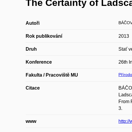
The Certainty of Lads
BÁČOV
Autoři
Rok publikování
2013
Druh
Stať v
Konference
26th I
Přírod
Fakulta / Pracoviště MU
Citace
BÁČOV
Ladsca
From P
3.
www
http:/