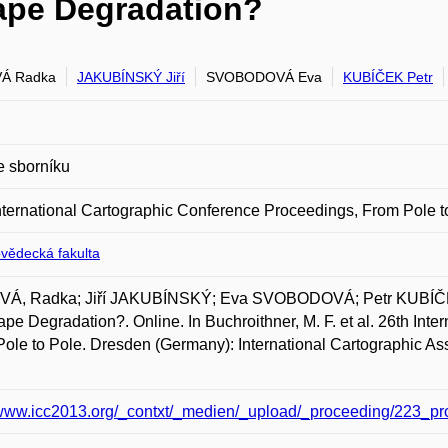
cape Degradation?
Á Radka
JAKUBÍNSKÝ Jiří
SVOBODOVÁ Eva
KUBÍČEK Petr
e sborníku
nternational Cartographic Conference Proceedings, From Pole t
ovědecká fakulta
Á, Radka; Jiří JAKUBÍNSKÝ; Eva SVOBODOVÁ; Petr KUBÍČEK
pe Degradation?. Online. In Buchroithner, M. F. et al. 26th Int
ole to Pole. Dresden (Germany): International Cartographic As
/www.icc2013.org/_contxt/_medien/_upload/_proceeding/223_pr