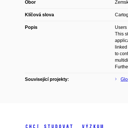
Obor
Zemsk
Klíčová slova
Cartog
Popis
Users 
This s
applic
linked
to con
multid
Furthe
Související projekty:
Glo
Chci studovat
Výzkum