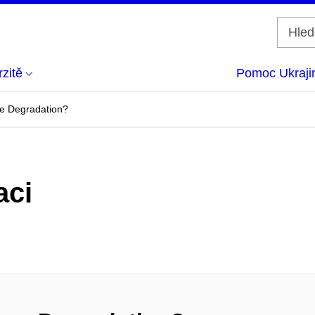
zitě
Pomoc Ukraji
pe Degradation?
aci