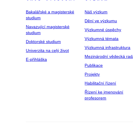
Bakalářské a magisterské
Náš výzkum
studium
Dění ve výzkumu
Navazující magisterské
Výzkumné úspěchy
studium
Výzkumná témata
Doktorské studium
Výzkumná infrastruktura
Univerzita na celý život
Mezinárodní vědecká rad
E-přihláška
Publikace
Projekty
Habilitační řízení
Řízení ke jmenování
profesorem