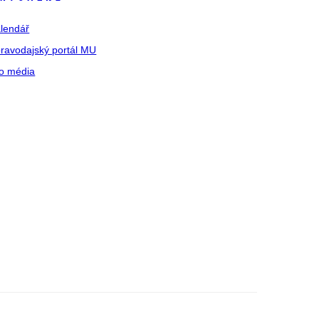
lendář
ravodajský portál MU
o média