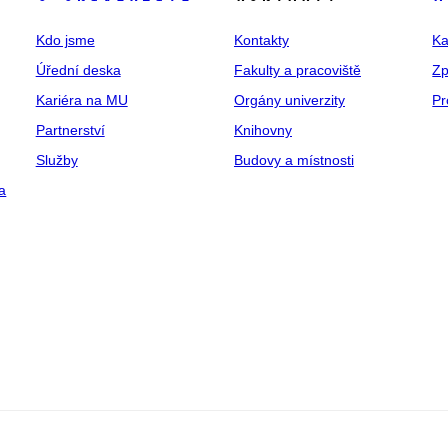
Kdo jsme
Kontakty
Ka
Úřední deska
Fakulty a pracoviště
Zp
Kariéra na MU
Orgány univerzity
Pr
Partnerství
Knihovny
Služby
Budovy a místnosti
a