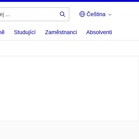
Čeština
Hledej
...
ně
Studující
Zaměstnanci
Absolventi