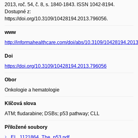
2013, roč. 54, č. 8, s. 1840-1843. ISSN 1042-8194.
Dostupné z:
https://doi.org/10.3109/10428194.2013.796056.
www
http://informahealthcare.com/doi/abs/10.3109/10428194.201
Doi
https://doi.org/10.3109/10428194.2013.796056
Obor
Onkologie a hematologie
Klíčová slova
ATM; fludarabine; DSBs; p53 pathway; CLL
Přiložené soubory
EL_1121864_The_p53.pdf