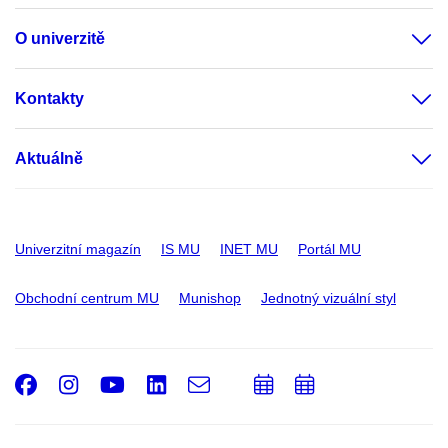
O univerzitě
Kontakty
Aktuálně
Univerzitní magazín
IS MU
INET MU
Portál MU
Obchodní centrum MU
Munishop
Jednotný vizuální styl
Facebook
Instagram
Youtube
LinkedIn
e-
Přidat
Přidat
Email
mail
do
do
kalendáře
kalendáře