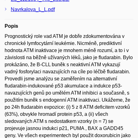
Navrkalova_L_L.pdf
Popis
Prognostický role vad ATM je dobře zdokumentována v
chronické lymfocytární leukémie. Nicméně, prediktivní
hodnota ATM inaktivace je mnohem méně rozumí, a to i v
závislosti na běžně užívaných léků, jako je fludarabin. Bylo
prokázáno, že B-CLL buněk s neaktivní ATM vykazují
vadný fosforylaci navazujících na cíle po léčbě fludarabin.
Provedli jsme analýzu se zaměřením na alternativní
fludarabin-indukované p53 akumulace a indukce p53-
navazujících genů po umělém ATM inhibici a současně, s
použitím buněk s endogenní ATM inaktivaci. Ukážeme, že
po 24h fludarabin expozice: (i) 5 z 8 ATM deficitem vzorků
(63%), obvykle hromadí protein p53, a (ii) všech
sledovaných ATM s nedostatkem vzorky (n = 7) se
projevuje jasnou indukci p21, PUMA , BAX a GADD45
geny. Ve všech experimentech byl použit doxorubicin jako