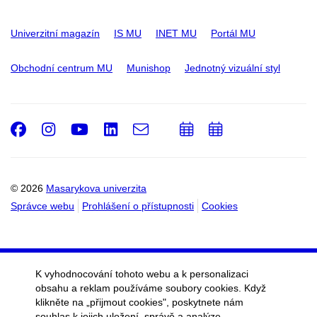
Univerzitní magazín
IS MU
INET MU
Portál MU
Obchodní centrum MU
Munishop
Jednotný vizuální styl
Facebook
Instagram
Youtube
LinkedIn
e-
Přidat
Přidat
Email
mail
do
do
kalendáře
kalendáře
© 2026
Masarykova univerzita
Správce webu
Prohlášení o přístupnosti
Cookies
K vyhodnocování tohoto webu a k personalizaci
obsahu a reklam používáme soubory cookies. Když
klikněte na „přijmout cookies", poskytnete nám
souhlas k jejich uložení, správě a analýze.