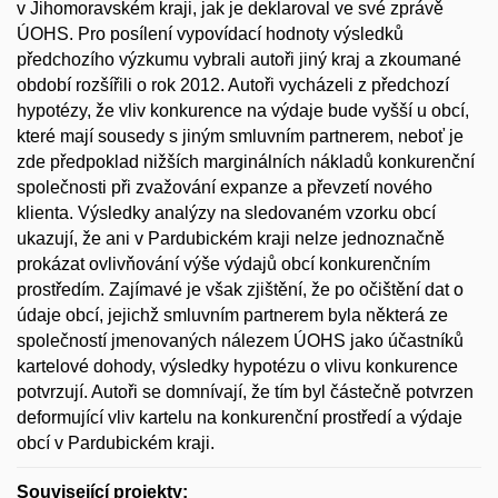
v Jihomoravském kraji, jak je deklaroval ve své zprávě
ÚOHS. Pro posílení vypovídací hodnoty výsledků
předchozího výzkumu vybrali autoři jiný kraj a zkoumané
období rozšířili o rok 2012. Autoři vycházeli z předchozí
hypotézy, že vliv konkurence na výdaje bude vyšší u obcí,
které mají sousedy s jiným smluvním partnerem, neboť je
zde předpoklad nižších marginálních nákladů konkurenční
společnosti při zvažování expanze a převzetí nového
klienta. Výsledky analýzy na sledovaném vzorku obcí
ukazují, že ani v Pardubickém kraji nelze jednoznačně
prokázat ovlivňování výše výdajů obcí konkurenčním
prostředím. Zajímavé je však zjištění, že po očištění dat o
údaje obcí, jejichž smluvním partnerem byla některá ze
společností jmenovaných nálezem ÚOHS jako účastníků
kartelové dohody, výsledky hypotézu o vlivu konkurence
potvrzují. Autoři se domnívají, že tím byl částečně potvrzen
deformující vliv kartelu na konkurenční prostředí a výdaje
obcí v Pardubickém kraji.
Související projekty: