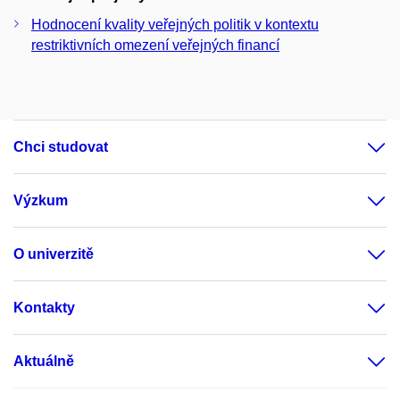
Hodnocení kvality veřejných politik v kontextu
restriktivních omezení veřejných financí
Chci studovat
Výzkum
O univerzitě
Kontakty
Aktuálně