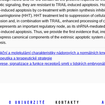
tic signaling, they are resistant to TRAIL-induced apoptosis. 
induced apoptosis by co-treatment with protein synthesis inhibi
rringtonine (HHT). HHT treatment led to suppression of cellula
sion and, in combination with TRAIL, enhanced processing of ca
 represents an important regulatory node, as its shRNA-mediated
induced apoptosis. Thus, we provide the first evidence that, irre
express canonical components of the extrinsic apoptotic system 
sis.
kční a molekulární charakteristiky nádorových a normálních kme
apeutika a terapeutické strategie
rese, signalizace a funkce receptorů smrti v lidských embryo
O univerzitě
Kontakty
A