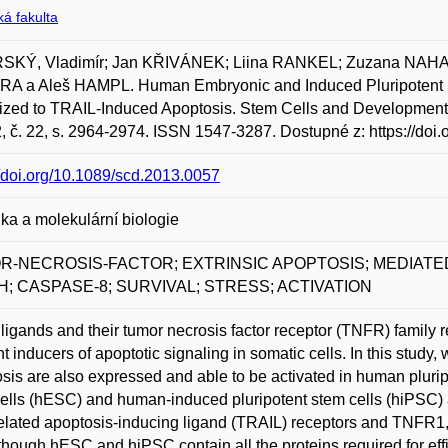
á fakulta
SKÝ, Vladimír; Jan KŘIVÁNEK; Liina RANKEL; Zuzana NAHA
A a Aleš HAMPL. Human Embryonic and Induced Pluripotent 
tized to TRAIL-Induced Apoptosis. Stem Cells and Developm
2, č. 22, s. 2964-2974. ISSN 1547-3287. Dostupné z: https://doi
//doi.org/10.1089/scd.2013.0057
ka a molekulární biologie
R-NECROSIS-FACTOR; EXTRINSIC APOPTOSIS; MEDIATE
; CASPASE-8; SURVIVAL; STRESS; ACTIVATION
ligands and their tumor necrosis factor receptor (TNFR) family 
ent inducers of apoptotic signaling in somatic cells. In this study
sis are also expressed and able to be activated in human plu
ells (hESC) and human-induced pluripotent stem cells (hiPSC) a
lated apoptosis-inducing ligand (TRAIL) receptors and TNFR1,
lthough hESC and hiPSC contain all the proteins required for effi