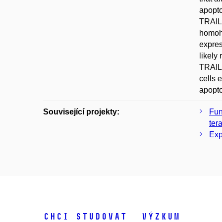
apopto
TRAIL-
homoha
expres
likely
TRAIL-
cells 
apopto
Související projekty:
Fun
ter
Exp
Chci studovat
Výzkum