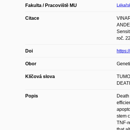
Lékařsk
Fakulta / Pracoviště MU
Citace
VINAR
ANDER
Sensi
roč. 2
Doi
https:
Obor
Geneti
Klíčová slova
TUMO
DEATH
Popis
Death 
effici
apopto
stem c
TNF-re
that a