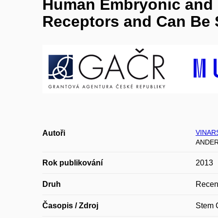
Human Embryonic and I
Receptors and Can Be 
VINARS
Autoři
ANDERA
Rok publikování
2013
Druh
Recen
Časopis / Zdroj
Stem 