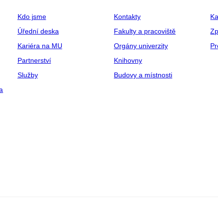
Kdo jsme
Kontakty
Ka
Úřední deska
Fakulty a pracoviště
Zp
Kariéra na MU
Orgány univerzity
Pr
Partnerství
Knihovny
Služby
Budovy a místnosti
a