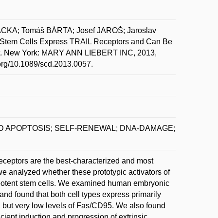
CKA; Tomáš BÁRTA; Josef JAROŠ; Jaroslav
Stem Cells Express TRAIL Receptors and Can Be
ent. New York: MARY ANN LIEBERT INC, 2013,
.org/10.1089/scd.2013.0057.
D APOPTOSIS; SELF-RENEWAL; DNA-DAMAGE;
receptors are the best-characterized and most
, we analyzed whether these prototypic activators of
ripotent stem cells. We examined human embryonic
nd found that both cell types express primarily
 but very low levels of Fas/CD95. We also found
cient induction and progression of extrinsic