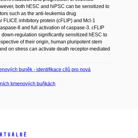
However, both hESC and hiPSC can be sensitized to
tors such as the anti-leukemia drug
r FLICE inhibitory protein (cFLIP) and Mcl-1
spase-8 and full activation of caspase-3. cFLIP
 down-regulation significantly sensitized hESC to
spective of their origin, human pluripotent stem
and on stress can activate death receptor-mediated
nových buněk - identifikace cílů pro nová
nálních kmenových buňkách
ktuálně