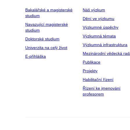
Bakalářské a magisterské
Náš výzkum
studium
Dění ve výzkumu
Navazující magisterské
Výzkumné úspěchy
studium
Výzkumná témata
Doktorské studium
Výzkumná infrastruktura
Univerzita na celý život
Mezinárodní vědecká rad
E-přihláška
Publikace
Projekty
Habilitační řízení
Řízení ke jmenování
profesorem