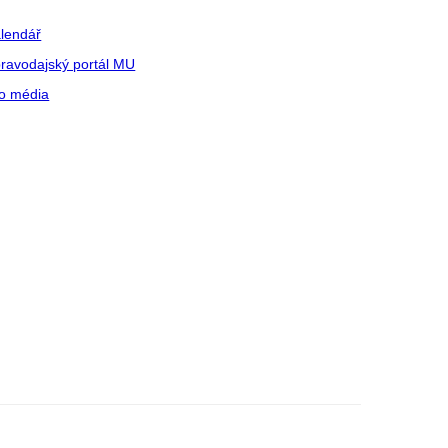
lendář
ravodajský portál MU
o média