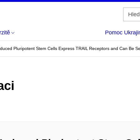
zitě
Pomoc Ukraji
uced Pluripotent Stem Cells Express TRAIL Receptors and Can Be Sen
aci