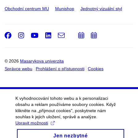
Obchodní centrum MU
Munishop
Jednotný vizuální styl
Facebook
Instagram
Youtube
LinkedIn
e-
Přidat
Přidat
Email
mail
do
do
kalendáře
kalendáře
© 2026
Masarykova univerzita
Správce webu
Prohlášení o přístupnosti
Cookies
K vyhodnocování tohoto webu a k personalizaci
obsahu a reklam používáme soubory cookies. Když
klikněte na „přijmout cookies", poskytnete nám
souhlas k jejich uložení, správě a analýze.
Upravit možnosti
Jen nezbytné