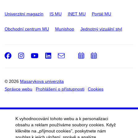
Univerzitní magazín
IS MU
INET MU
Portál MU
Obchodní centrum MU
Munishop
Jednotný vizuální styl
Facebook
Instagram
Youtube
LinkedIn
e-
Přidat
Přidat
Email
mail
do
do
kalendáře
kalendáře
© 2026
Masarykova univerzita
Správce webu
Prohlášení o přístupnosti
Cookies
K vyhodnocování tohoto webu a k personalizaci
obsahu a reklam používáme soubory cookies. Když
klikněte na „přijmout cookies", poskytnete nám
souhlas k jejich uložení, správě a analýze.