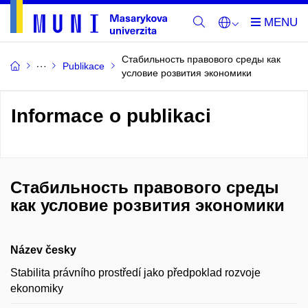
Стабильность правового среды как
Publikace
условие розвития экономики
Informace o publikaci
Стабильность правового среды
как условие розвития экономики
Název česky
Stabilita právního prostředí jako předpoklad rozvoje
ekonomiky