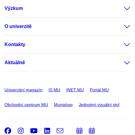
Výzkum
O univerzitě
Kontakty
Aktuálně
Univerzitní magazín
IS MU
INET MU
Portál MU
Obchodní centrum MU
Munishop
Jednotný vizuální styl
Facebook
Instagram
Youtube
LinkedIn
e-
Přidat
Přidat