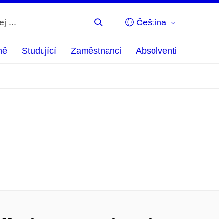
Čeština
Hledej
...
ně
Studující
Zaměstnanci
Absolventi