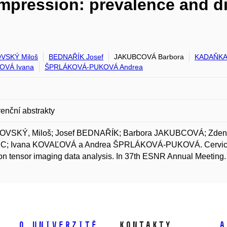
ompression: prevalence and d
VSKÝ Miloš
BEDNAŘÍK Josef
JAKUBCOVÁ Barbora
KADAŇKA
OVÁ Ivana
ŠPRLÁKOVÁ-PUKOVÁ Andrea
enční abstrakty
VSKÝ, Miloš; Josef BEDNAŘÍK; Barbora JAKUBCOVÁ; Zde
; Ivana KOVAĽOVÁ a Andrea ŠPRLÁKOVÁ-PUKOVÁ. Cervical s
ion tensor imaging data analysis. In 37th ESNR Annual Meeting.
O univerzitě
Kontakty
A