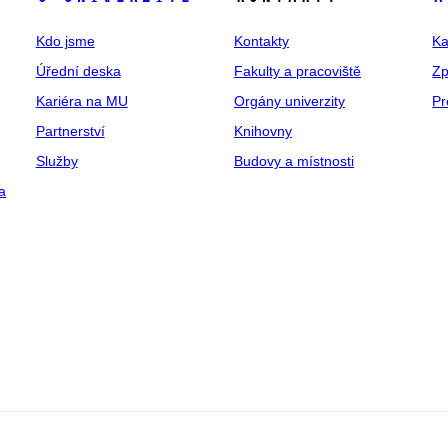
Kdo jsme
Kontakty
Ka
Úřední deska
Fakulty a pracoviště
Zp
Kariéra na MU
Orgány univerzity
Pr
Partnerství
Knihovny
Služby
Budovy a místnosti
a