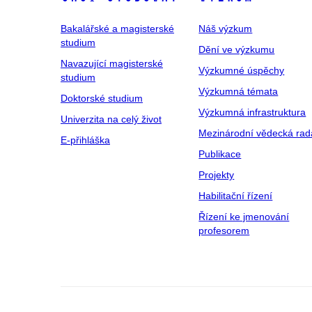
Bakalářské a magisterské
Náš výzkum
studium
Dění ve výzkumu
Navazující magisterské
Výzkumné úspěchy
studium
Výzkumná témata
Doktorské studium
Výzkumná infrastruktura
Univerzita na celý život
Mezinárodní vědecká rad
E-přihláška
Publikace
Projekty
Habilitační řízení
Řízení ke jmenování
profesorem