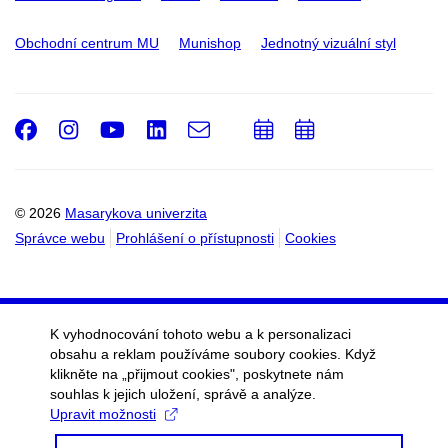
Obchodní centrum MU
Munishop
Jednotný vizuální styl
Facebook
Instagram
Youtube
LinkedIn
e-
Přidat
Přidat
Email
mail
do
do
kalendáře
kalendáře
© 2026
Masarykova univerzita
Správce webu
Prohlášení o přístupnosti
Cookies
K vyhodnocování tohoto webu a k personalizaci
obsahu a reklam používáme soubory cookies. Když
klikněte na „přijmout cookies", poskytnete nám
souhlas k jejich uložení, správě a analýze.
Upravit možnosti