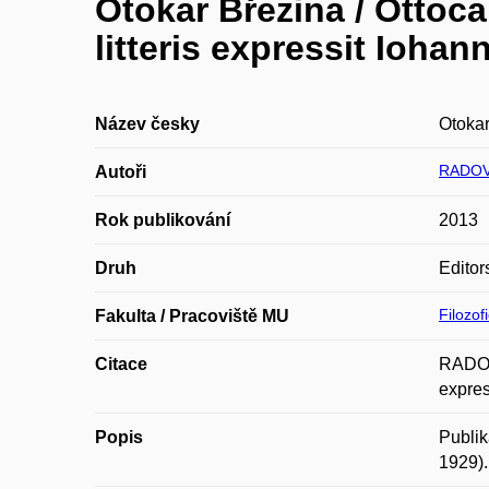
Otokar Březina / Ottoca
litteris expressit Iohan
Název česky
Otokar
RADOV
Autoři
Rok publikování
2013
Druh
Editor
Filozof
Fakulta / Pracoviště MU
Citace
RADOVÁ
expres
Popis
Publik
1929).