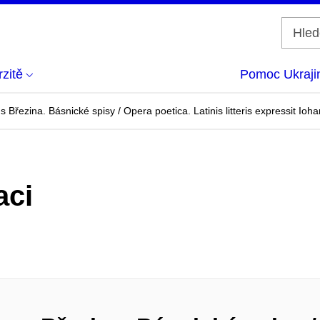
zitě
Pomoc Ukraji
 Březina. Básnické spisy / Opera poetica. Latinis litteris expressit Ioh
aci