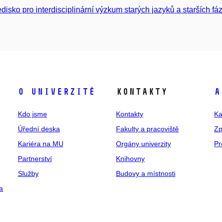
edisko pro interdisciplinární výzkum starých jazyků a starších f
O univerzitě
Kontakty
A
Kdo jsme
Kontakty
Ka
Úřední deska
Fakulty a pracoviště
Zp
Kariéra na MU
Orgány univerzity
Pr
Partnerství
Knihovny
Služby
Budovy a místnosti
a