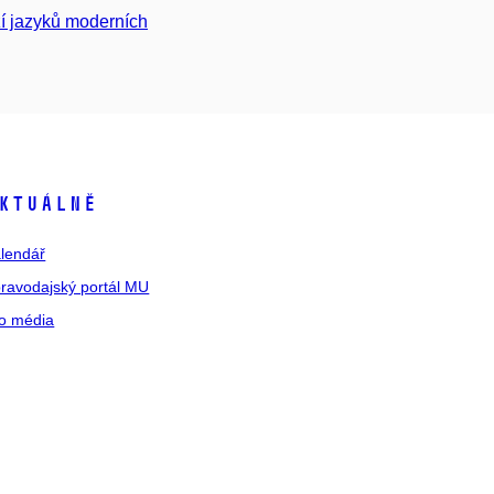
ází jazyků moderních
ktuálně
lendář
ravodajský portál MU
o média