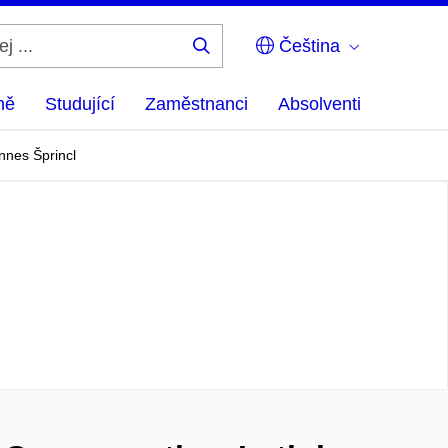
Čeština
Hledej
...
ně
Studující
Zaměstnanci
Absolventi
annes Šprincl