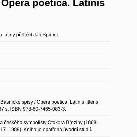
 Opera poetica. Latinis
latiny přeložil Jan Šprincl.
nické spisy / Opera poetica. Latinis litteris
467 s. ISBN 978-80-7465-083-3.
íla českého symbolisty Otokara Březiny (1868–
917–1989). Kniha je opatřena úvodní studií.