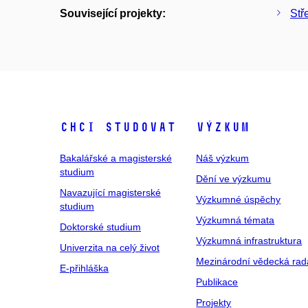
Související projekty:
Stř
Chci studovat
Výzkum
Bakalářské a magisterské
Náš výzkum
studium
Dění ve výzkumu
Navazující magisterské
Výzkumné úspěchy
studium
Výzkumná témata
Doktorské studium
Výzkumná infrastruktura
Univerzita na celý život
Mezinárodní vědecká rad
E-přihláška
Publikace
Projekty