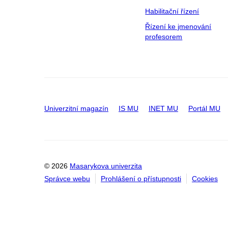
Habilitační řízení
Řízení ke jmenování
profesorem
Univerzitní magazín
IS MU
INET MU
Portál MU
© 2026
Masarykova univerzita
Správce webu
Prohlášení o přístupnosti
Cookies