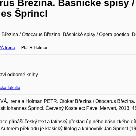
rus Březina. Básnické spisy /
nes Šprincl
 Březina / Ottocarus Březina. Básnické spisy / Opera poetica. Do 
Á Irena
PETR Holman
ství odborné knihy
ická fakulta
, Irena a Holman PETR. Otokar Březina / Ottocarus Březina. Bás
sit Iohannes Šprincl. Červený Kostelec: Pavel Mervart, 2013, 
ace přináší český text a latinský překlad úplného básnického d
 Autorem překladu je klasický filolog a knihovník Jan Šprincl (1