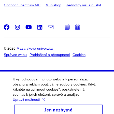
Obchodní centrum MU
Munishop
Jednotný vizuální styl
Facebook
Instagram
Youtube
LinkedIn
e-
Přidat
Přidat
Email
mail
do
do
kalendáře
kalendáře
© 2026
Masarykova univerzita
Správce webu
Prohlášení o přístupnosti
Cookies
K vyhodnocování tohoto webu a k personalizaci
obsahu a reklam používáme soubory cookies. Když
klikněte na „přijmout cookies", poskytnete nám
souhlas k jejich uložení, správě a analýze.
Upravit možnosti
Jen nezbytné