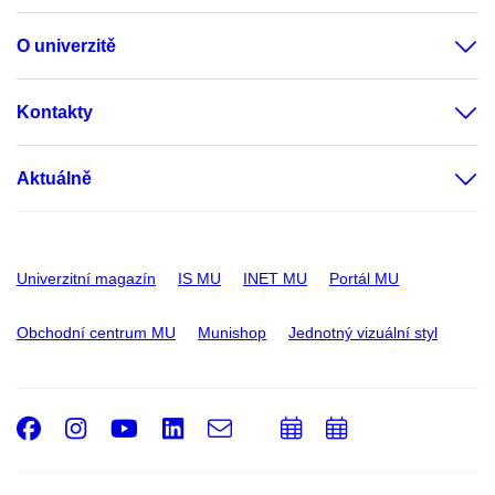
O univerzitě
Kontakty
Aktuálně
Univerzitní magazín
IS MU
INET MU
Portál MU
Obchodní centrum MU
Munishop
Jednotný vizuální styl
Facebook
Instagram
Youtube
LinkedIn
e-
Přidat
Přidat
Email
mail
do
do
kalendáře
kalendáře