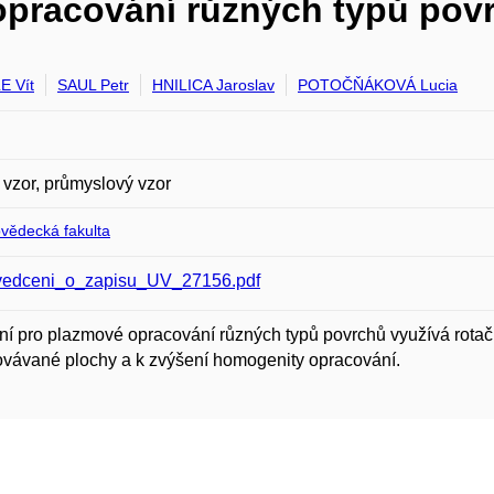
opracování různých typů pov
E Vít
SAUL Petr
HNILICA Jaroslav
POTOČŇÁKOVÁ Lucia
 vzor, průmyslový vzor
ovědecká fakulta
edceni_o_zapisu_UV_27156.pdf
ní pro plazmové opracování různých typů povrchů využívá rotačn
vávané plochy a k zvýšení homogenity opracování.