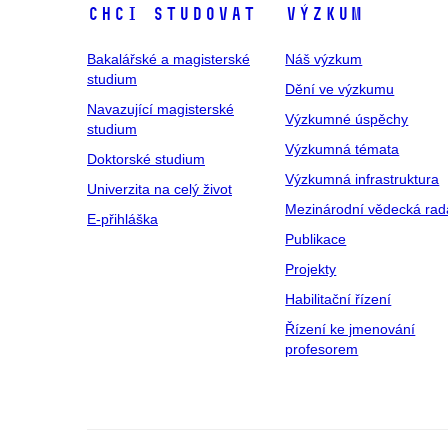
Chci studovat
Výzkum
Bakalářské a magisterské
Náš výzkum
studium
Dění ve výzkumu
Navazující magisterské
Výzkumné úspěchy
studium
Výzkumná témata
Doktorské studium
Výzkumná infrastruktura
Univerzita na celý život
Mezinárodní vědecká rad
E-přihláška
Publikace
Projekty
Habilitační řízení
Řízení ke jmenování
profesorem