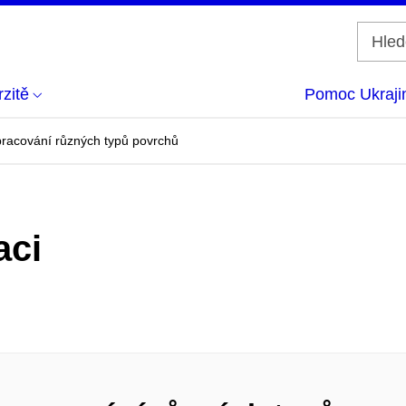
zitě
Pomoc Ukraji
pracování různých typů povrchů
aci