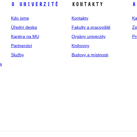
O univerzitě
Kontakty
A
Kdo jsme
Kontakty
Ka
Úřední deska
Fakulty a pracoviště
Zp
Kariéra na MU
Orgány univerzity
Pr
Partnerství
Knihovny
Služby
Budovy a místnosti
a