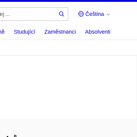
Čeština
Hledej
...
ně
Studující
Zaměstnanci
Absolventi