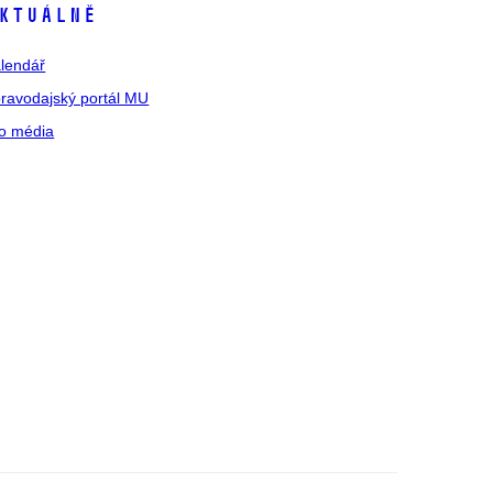
ktuálně
lendář
ravodajský portál MU
o média