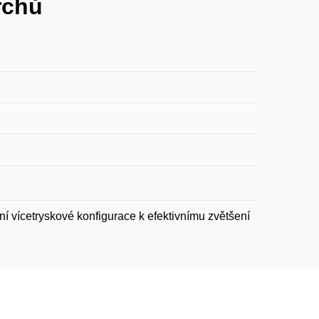
rchů
í vícetryskové konfigurace k efektivnímu zvětšení