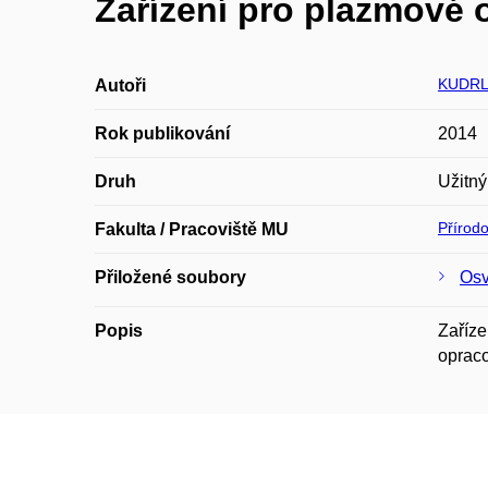
Zařízení pro plazmové 
KUDRL
Autoři
Rok publikování
2014
Druh
Užitný
Přírod
Fakulta / Pracoviště MU
Přiložené soubory
Osv
Popis
Zaříze
opraco