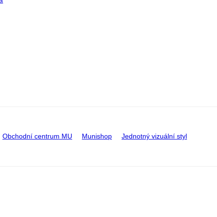
a
Obchodní centrum MU
Munishop
Jednotný vizuální styl