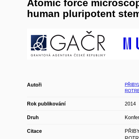
Atomic force microscop
human pluripotent stem
PŘIBYL
Autoři
ROTREK
Rok publikování
2014
Druh
Konfer
Citace
PŘIBY
ROTREK