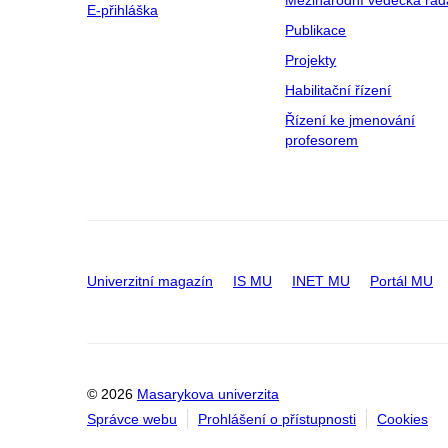
Mezinárodní vědecká rad
E-přihláška
Publikace
Projekty
Habilitační řízení
Řízení ke jmenování
profesorem
Univerzitní magazín
IS MU
INET MU
Portál MU
© 2026
Masarykova univerzita
Správce webu
Prohlášení o přístupnosti
Cookies