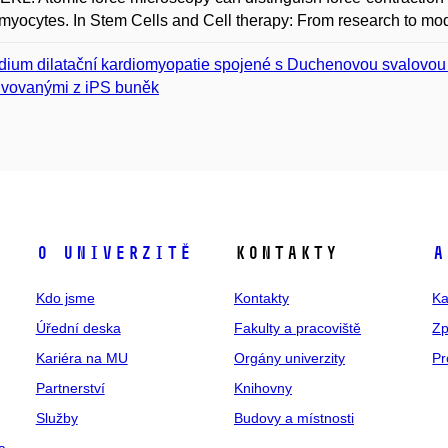
myocytes. In Stem Cells and Cell therapy: From research to mode
dium dilatační kardiomyopatie spojené s Duchenovou svalovou d
ivovanými z iPS buněk
O univerzitě
Kontakty
A
Kdo jsme
Kontakty
Ka
Úřední deska
Fakulty a pracoviště
Zp
Kariéra na MU
Orgány univerzity
Pr
Partnerství
Knihovny
Služby
Budovy a místnosti