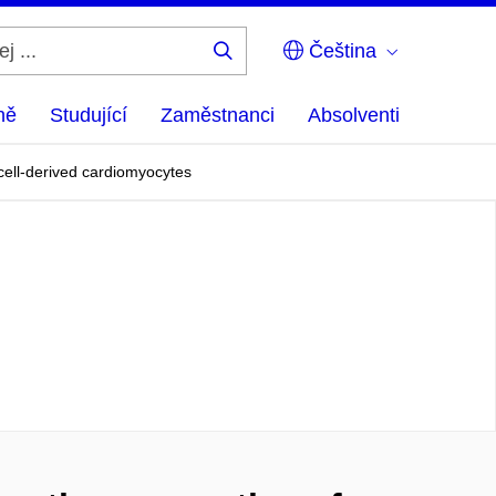
Čeština
Hledej
...
ně
Studující
Zaměstnanci
Absolventi
cell-derived cardiomyocytes