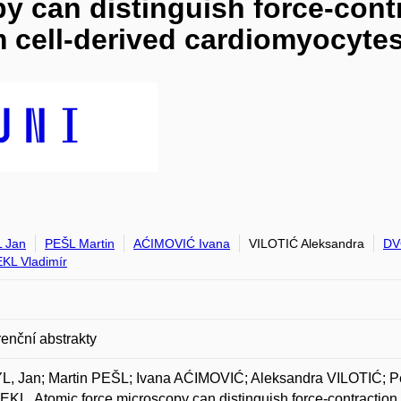
y can distinguish force-contr
 cell-derived cardiomyocyte
 Jan
PEŠL Martin
AĆIMOVIĆ Ivana
VILOTIĆ Aleksandra
DV
L Vladimír
enční abstrakty
L, Jan; Martin PEŠL; Ivana AĆIMOVIĆ; Aleksandra VILOTIĆ; 
L. Atomic force microscopy can distinguish force-contraction p