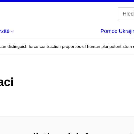
zitě
Pomoc Ukraji
an distinguish force-contraction properties of human pluripotent stem 
aci