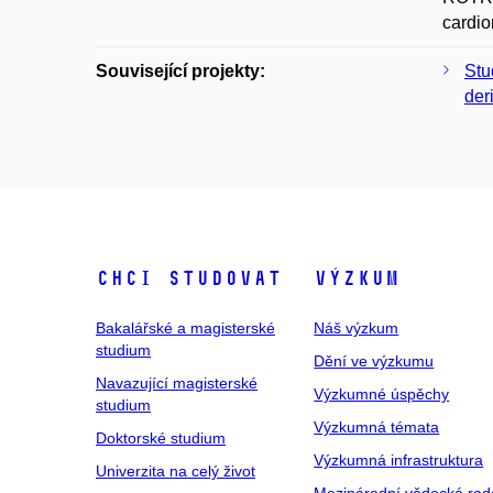
cardio
Související projekty:
Stu
der
Chci studovat
Výzkum
Bakalářské a magisterské
Náš výzkum
studium
Dění ve výzkumu
Navazující magisterské
Výzkumné úspěchy
studium
Výzkumná témata
Doktorské studium
Výzkumná infrastruktura
Univerzita na celý život