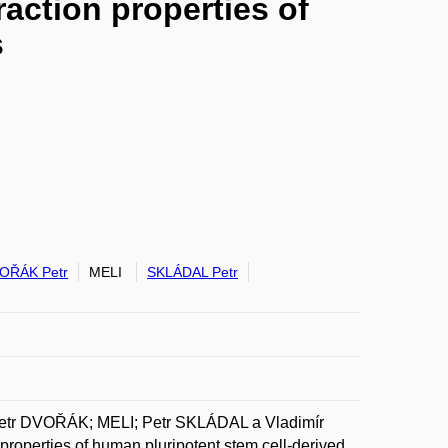
action properties of
s
OŘÁK Petr
MELI
SKLÁDAL Petr
Petr DVOŘÁK; MELI; Petr SKLÁDAL a Vladimír
roperties of human pluripotent stem cell-derived