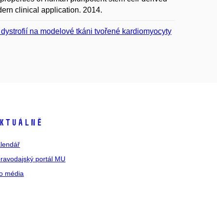
rn clinical application. 2014.
ystrofií na modelové tkáni tvořené kardiomyocyty
ktuálně
lendář
ravodajský portál MU
o média