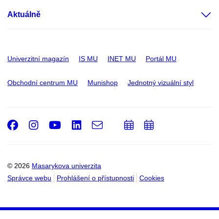
Aktuálně
Univerzitní magazín
IS MU
INET MU
Portál MU
Obchodní centrum MU
Munishop
Jednotný vizuální styl
Facebook
Instagram
Youtube
LinkedIn
e-
Přidat
Přidat
Email
mail
do
do
kalendáře
kalendáře
© 2026
Masarykova univerzita
Správce webu
Prohlášení o přístupnosti
Cookies