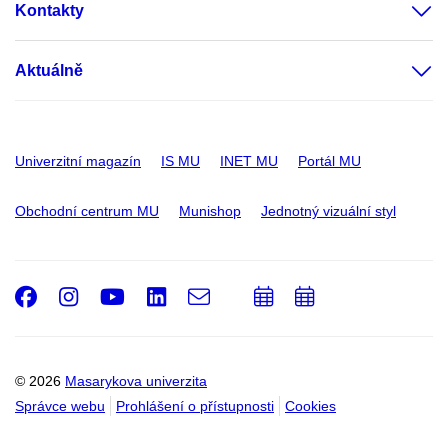
Kontakty
Aktuálně
Univerzitní magazín
IS MU
INET MU
Portál MU
Obchodní centrum MU
Munishop
Jednotný vizuální styl
Facebook
Instagram
Youtube
LinkedIn
e-
Přidat
Přidat
Email
mail
do
do
kalendáře
kalendáře
© 2026
Masarykova univerzita
Správce webu
Prohlášení o přístupnosti
Cookies