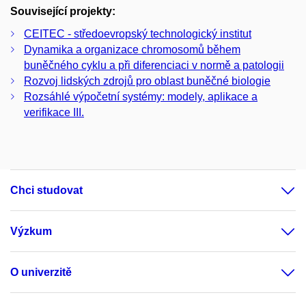
Související projekty:
CEITEC - středoevropský technologický institut
Dynamika a organizace chromosomů během
buněčného cyklu a při diferenciaci v normě a patologii
Rozvoj lidských zdrojů pro oblast buněčné biologie
Rozsáhlé výpočetní systémy: modely, aplikace a
verifikace III.
Chci studovat
Výzkum
O univerzitě