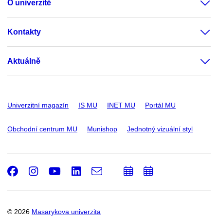
O univerzitě
Kontakty
Aktuálně
Univerzitní magazín
IS MU
INET MU
Portál MU
Obchodní centrum MU
Munishop
Jednotný vizuální styl
Facebook
Instagram
Youtube
LinkedIn
e-
Přidat
Přidat
Email
mail
do
do
kalendáře
kalendáře
© 2026
Masarykova univerzita