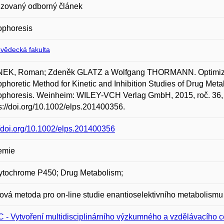
zovaný odborný článek
ophoresis
ovědecká fakulta
EK, Roman; Zdeněk GLATZ a Wolfgang THORMANN. Optimized 
ophoretic Method for Kinetic and Inhibition Studies of Drug 
ophoresis. Weinheim: WILEY-VCH Verlag GmbH, 2015, roč. 36,
ps://doi.org/10.1002/elps.201400356.
//doi.org/10.1002/elps.201400356
emie
ytochrome P450; Drug Metabolism;
ová metoda pro on-line studie enantioselektivního metabolism
 - Vytvoření multidisciplinárního výzkumného a vzdělávacího ce