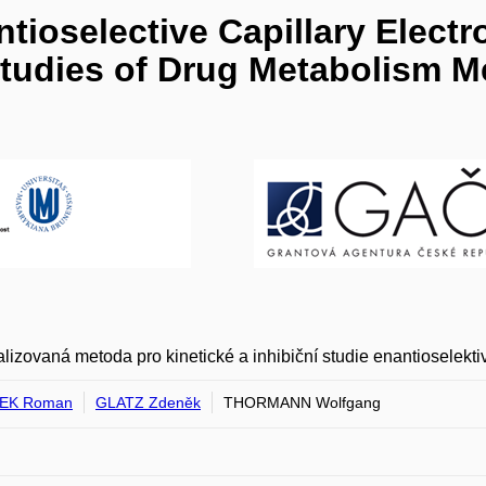
tioselective Capillary Electr
 Studies of Drug Metabolism 
lizovaná metoda pro kinetické a inhibiční studie enantioselekt
EK Roman
GLATZ Zdeněk
THORMANN Wolfgang