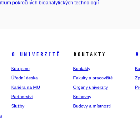
trum pokročilých bioanalytických technologií
O univerzitě
Kontakty
A
Kdo jsme
Kontakty
Ka
Úřední deska
Fakulty a pracoviště
Zp
Kariéra na MU
Orgány univerzity
Pr
Partnerství
Knihovny
Služby
Budovy a místnosti
a