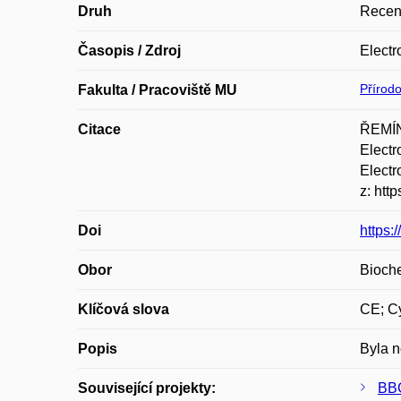
Druh
Recen
Časopis / Zdroj
Electr
Přírod
Fakulta / Pracoviště MU
Citace
ŘEMÍN
Electr
Electr
z: htt
Doi
https:
Obor
Bioch
Klíčová slova
CE; C
Popis
Byla n
Související projekty:
BBC