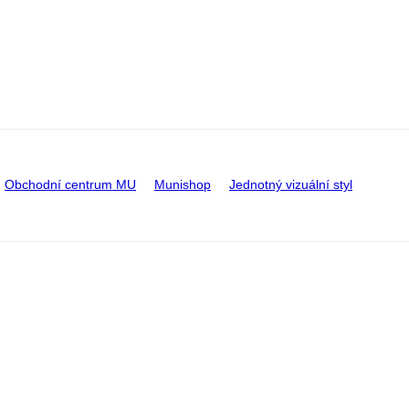
Obchodní centrum MU
Munishop
Jednotný vizuální styl