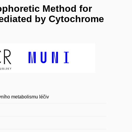
ophoretic Method for
Mediated by Cytochrome
ivního metabolismu léčiv