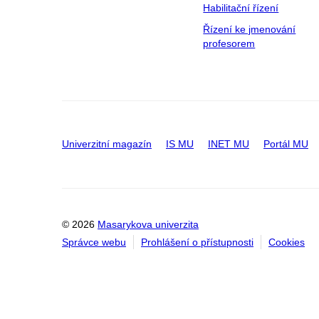
Habilitační řízení
Řízení ke jmenování
profesorem
Univerzitní magazín
IS MU
INET MU
Portál MU
© 2026
Masarykova univerzita
Správce webu
Prohlášení o přístupnosti
Cookies