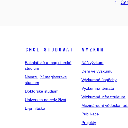
Cen
Chci studovat
Výzkum
Bakalářské a magisterské
Náš výzkum
studium
Dění ve výzkumu
Navazující magisterské
Výzkumné úspěchy
studium
Výzkumná témata
Doktorské studium
Výzkumná infrastruktura
Univerzita na celý život
Mezinárodní vědecká rad
E-přihláška
Publikace
Projekty