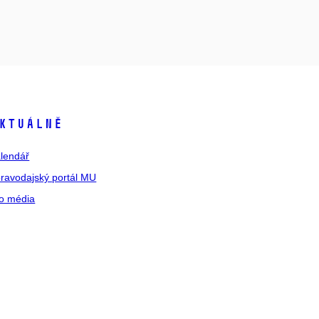
ktuálně
lendář
ravodajský portál MU
o média