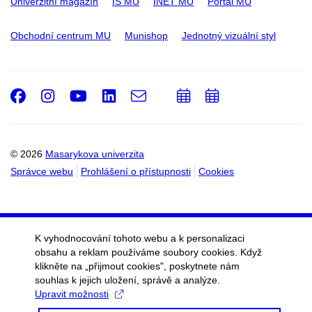
Univerzitní magazín
IS MU
INET MU
Portál MU
Obchodní centrum MU
Munishop
Jednotný vizuální styl
Facebook
Instagram
Youtube
LinkedIn
e-
Přidat
Přidat
Email
mail
do
do
kalendáře
kalendáře
© 2026
Masarykova univerzita
Správce webu
Prohlášení o přístupnosti
Cookies
K vyhodnocování tohoto webu a k personalizaci
obsahu a reklam používáme soubory cookies. Když
klikněte na „přijmout cookies", poskytnete nám
souhlas k jejich uložení, správě a analýze.
Upravit možnosti