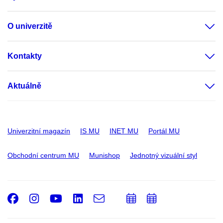
O univerzitě
Kontakty
Aktuálně
Univerzitní magazín
IS MU
INET MU
Portál MU
Obchodní centrum MU
Munishop
Jednotný vizuální styl
Facebook
Instagram
Youtube
LinkedIn
e-
Přidat
Přidat
Email
mail
do
do
kalendáře
kalendáře