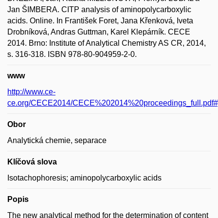
Jan ŠIMBERA. CITP analysis of aminopolycarboxylic
acids. Online. In František Foret, Jana Křenková, Iveta
Drobníková, Andras Guttman, Karel Klepárník. CECE
2014. Brno: Institute of Analytical Chemistry AS CR, 2014,
s. 316-318. ISBN 978-80-904959-2-0.
www
http://www.ce-
ce.org/CECE2014/CECE%202014%20proceedings_full.pdf
Obor
Analytická chemie, separace
Klíčová slova
Isotachophoresis; aminopolycarboxylic acids
Popis
The new analytical method for the determination of content