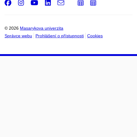
Facebook
Instagram
Youtube
LinkedIn
e-
Přidat
Přidat
Email
mail
do
do
kalendáře
kalendáře
© 2026
Masarykova univerzita
Správce webu
Prohlášení o přístupnosti
Cookies