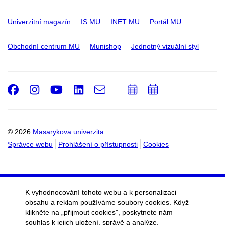
Univerzitní magazín
IS MU
INET MU
Portál MU
Obchodní centrum MU
Munishop
Jednotný vizuální styl
Facebook
Instagram
Youtube
LinkedIn
e-
Přidat
Přidat
Email
mail
do
do
kalendáře
kalendáře
© 2026
Masarykova univerzita
Správce webu
Prohlášení o přístupnosti
Cookies
K vyhodnocování tohoto webu a k personalizaci
obsahu a reklam používáme soubory cookies. Když
klikněte na „přijmout cookies", poskytnete nám
souhlas k jejich uložení, správě a analýze.