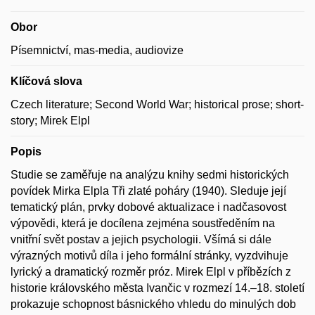
Obor
Písemnictví, mas-media, audiovize
Klíčová slova
Czech literature; Second World War; historical prose; short-
story; Mirek Elpl
Popis
Studie se zaměřuje na analýzu knihy sedmi historických
povídek Mirka Elpla Tři zlaté poháry (1940). Sleduje její
tematický plán, prvky dobové aktualizace i nadčasovost
výpovědi, která je docílena zejména soustředěním na
vnitřní svět postav a jejich psychologii. Všímá si dále
výrazných motivů díla i jeho formální stránky, vyzdvihuje
lyrický a dramatický rozměr próz. Mirek Elpl v příbězích z
historie královského města Ivančic v rozmezí 14.–18. století
prokazuje schopnost básnického vhledu do minulých dob