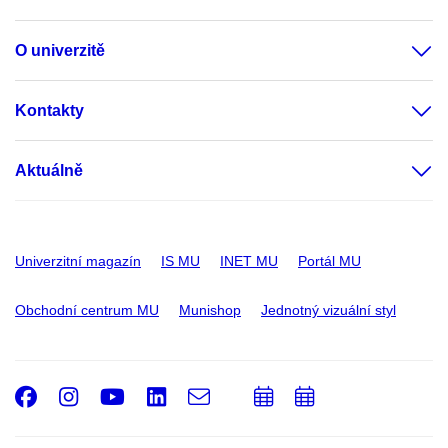
O univerzitě
Kontakty
Aktuálně
Univerzitní magazín
IS MU
INET MU
Portál MU
Obchodní centrum MU
Munishop
Jednotný vizuální styl
Facebook
Instagram
Youtube
LinkedIn
e-
Přidat
Přidat
Email
mail
do
do
kalendáře
kalendáře