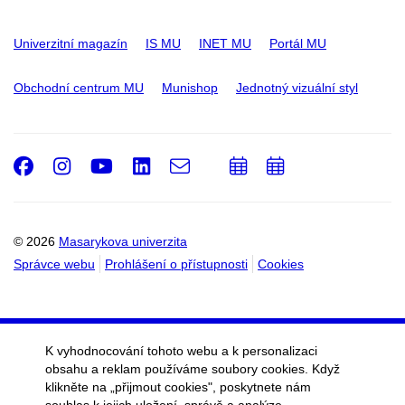
Univerzitní magazín
IS MU
INET MU
Portál MU
Obchodní centrum MU
Munishop
Jednotný vizuální styl
Facebook
Instagram
Youtube
LinkedIn
e-
Přidat
Přidat
Email
mail
do
do
kalendáře
kalendáře
© 2026
Masarykova univerzita
Správce webu
Prohlášení o přístupnosti
Cookies
K vyhodnocování tohoto webu a k personalizaci
obsahu a reklam používáme soubory cookies. Když
klikněte na „přijmout cookies", poskytnete nám