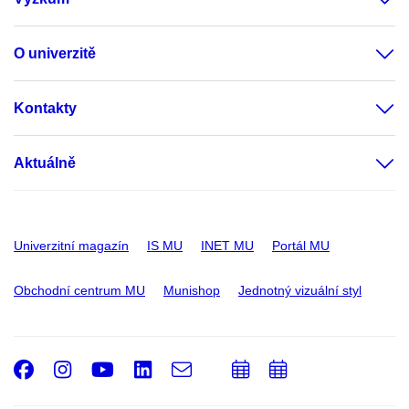
O univerzitě
Kontakty
Aktuálně
Univerzitní magazín
IS MU
INET MU
Portál MU
Obchodní centrum MU
Munishop
Jednotný vizuální styl
Facebook
Instagram
Youtube
LinkedIn
e-
Přidat
Přidat
Email
mail
do
do
kalendáře
kalendáře