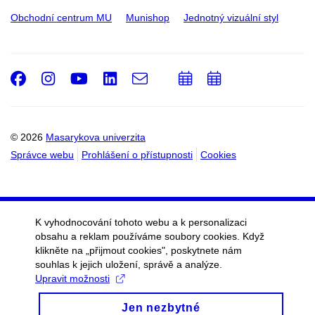
Obchodní centrum MU
Munishop
Jednotný vizuální styl
Facebook
Instagram
Youtube
LinkedIn
e-
Přidat
Přidat
Email
mail
do
do
kalendáře
kalendáře
© 2026
Masarykova univerzita
Správce webu
Prohlášení o přístupnosti
Cookies
K vyhodnocování tohoto webu a k personalizaci
obsahu a reklam používáme soubory cookies. Když
klikněte na „přijmout cookies", poskytnete nám
souhlas k jejich uložení, správě a analýze.
Upravit možnosti
Jen nezbytné