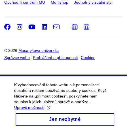
Obchodní centrum MU
Munishop
Jednotný vizuální styl
Facebook
Instagram
Youtube
LinkedIn
e-
Přidat
Přidat
Email
mail
do
do
kalendáře
kalendáře
© 2026
Masarykova univerzita
Správce webu
Prohlášení o přístupnosti
Cookies
K vyhodnocování tohoto webu a k personalizaci
obsahu a reklam používáme soubory cookies. Když
klikněte na „přijmout cookies", poskytnete nám
souhlas k jejich uložení, správě a analýze.
Upravit možnosti
Jen nezbytné