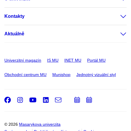
Kontakty
Aktuálně
Univerzitní magazín
IS MU
INET MU
Portál MU
Obchodní centrum MU
Munishop
Jednotný vizuální styl
Facebook
Instagram
Youtube
LinkedIn
e-
Přidat
Přidat
Email
mail
do
do
kalendáře
kalendáře
© 2026
Masarykova univerzita