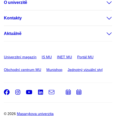
O univerzitě
Kontakty
Aktuálně
Univerzitní magazín
IS MU
INET MU
Portál MU
Obchodní centrum MU
Munishop
Jednotný vizuální styl
Facebook
Instagram
Youtube
LinkedIn
e-
Přidat
Přidat
Email
mail
do
do
kalendáře
kalendáře
© 2026
Masarykova univerzita