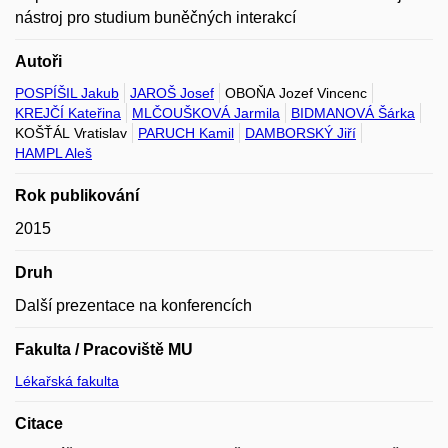
nástroj pro studium buněčných interakcí
Autoři
POSPÍŠIL Jakub
JAROŠ Josef
OBOŇA Jozef Vincenc
KREJČÍ Kateřina
MLČOUŠKOVÁ Jarmila
BIDMANOVÁ Šárka
KOŠŤÁL Vratislav
PARUCH Kamil
DAMBORSKÝ Jiří
HAMPL Aleš
Rok publikování
2015
Druh
Další prezentace na konferencích
Fakulta / Pracoviště MU
Lékařská fakulta
Citace