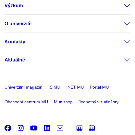
Výzkum
O univerzitě
Kontakty
Aktuálně
Univerzitní magazín
IS MU
INET MU
Portál MU
Obchodní centrum MU
Munishop
Jednotný vizuální styl
Facebook
Instagram
Youtube
LinkedIn
e-
Přidat
Přidat
Email
mail
do
do