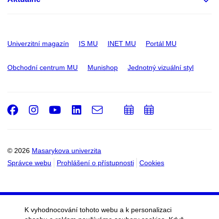
Univerzitní magazín
IS MU
INET MU
Portál MU
Obchodní centrum MU
Munishop
Jednotný vizuální styl
Facebook
Instagram
Youtube
LinkedIn
e-
Přidat
Přidat
Email
mail
do
do
kalendáře
kalendáře
© 2026
Masarykova univerzita
Správce webu
Prohlášení o přístupnosti
Cookies
K vyhodnocování tohoto webu a k personalizaci