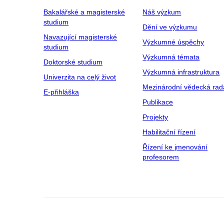
Bakalářské a magisterské
Náš výzkum
studium
Dění ve výzkumu
Navazující magisterské
Výzkumné úspěchy
studium
Výzkumná témata
Doktorské studium
Výzkumná infrastruktura
Univerzita na celý život
Mezinárodní vědecká rad
E-přihláška
Publikace
Projekty
Habilitační řízení
Řízení ke jmenování
profesorem