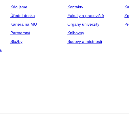
Kdo jsme
Kontakty
Ka
Úřední deska
Fakulty a pracoviště
Zp
Kariéra na MU
Orgány univerzity
Pr
Partnerství
Knihovny
Služby
Budovy a místnosti
a