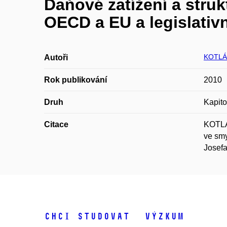
Daňové zatížení a stru
OECD a EU a legislativ
KOTLÁ
Autoři
Rok publikování
2010
Druh
Kapito
Citace
KOTLÁN
ve smy
Josefa
Chci studovat
Výzkum