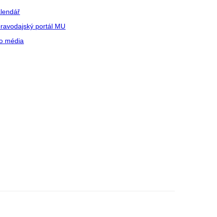
lendář
ravodajský portál MU
o média