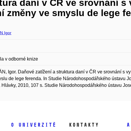
ktura daní v ČR ve srovnání 
ní změny ve smyslu de lege f
N Igor
la v odborné knize
, Igor. Daňové zatížení a struktura daní v ČR ve srovnání s 
slu de lege ferenda. In Studie Národohospodářského ústavu J
 Hlávky, 2010, 107 s. Studie Národohospodářského ústavu Jos
O univerzitě
Kontakty
A