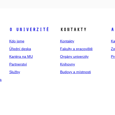
O univerzitě
Kontakty
A
Kdo jsme
Kontakty
Ka
Úřední deska
Fakulty a pracoviště
Zp
Kariéra na MU
Orgány univerzity
Pr
Partnerství
Knihovny
Služby
Budovy a místnosti
a