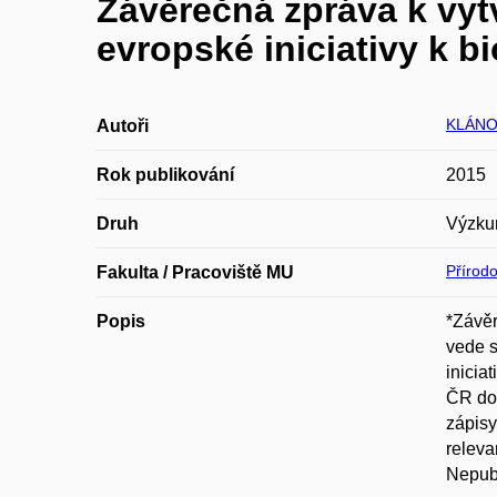
Závěrečná zpráva k vyt
evropské iniciativy k b
KLÁNO
Autoři
Rok publikování
2015
Druh
Výzku
Přírod
Fakulta / Pracoviště MU
Popis
*Závěr
vede s
inicia
ČR do 
zápisy
releva
Nepub