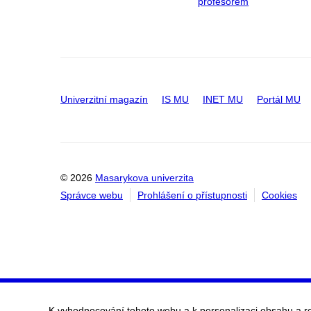
profesorem
Univerzitní magazín
IS MU
INET MU
Portál MU
© 2026
Masarykova univerzita
Správce webu
Prohlášení o přístupnosti
Cookies
K vyhodnocování tohoto webu a k personalizaci obsahu a r