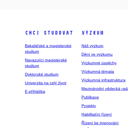
Chci studovat
Výzkum
Bakalářské a magisterské
Náš výzkum
studium
Dění ve výzkumu
Navazující magisterské
Výzkumné úspěchy
studium
Výzkumná témata
Doktorské studium
Výzkumná infrastruktura
Univerzita na celý život
Mezinárodní vědecká rad
E-přihláška
Publikace
Projekty
Habilitační řízení
Řízení ke jmenování