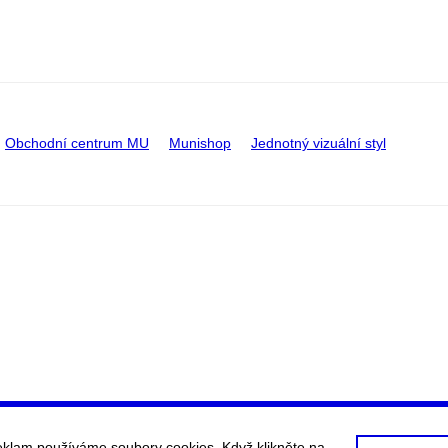
Obchodní centrum MU
Munishop
Jednotný vizuální styl
eklam používáme soubory cookies. Když klikněte na