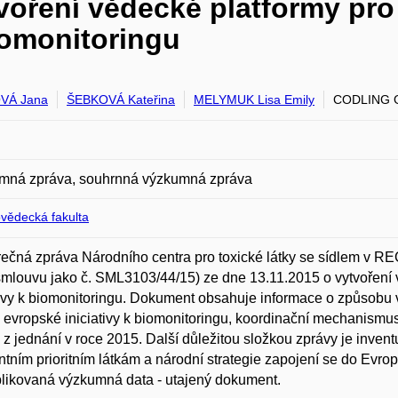
voření vědecké platformy pro
iomonitoringu
VÁ Jana
ŠEBKOVÁ Kateřina
MELYMUK Lisa Emily
CODLING G
mná zpráva, souhrnná výzkumná zpráva
ovědecká fakulta
ečná zpráva Národního centra pro toxické látky se sídlem v
mlouvu jako č. SML3103/44/15) ze dne 13.11.2015 o vytvoření
tivy k biomonitoringu. Dokument obsahuje informace o způsobu 
evropské iniciativy k biomonitoringu, koordinační mechanismus
 z jednání v roce 2015. Další důležitou složkou zprávy je invent
ntním prioritním látkám a národní strategie zapojení se do Evrop
likovaná výzkumná data - utajený dokument.