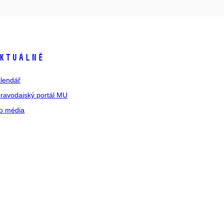
ktuálně
lendář
ravodajský portál MU
o média