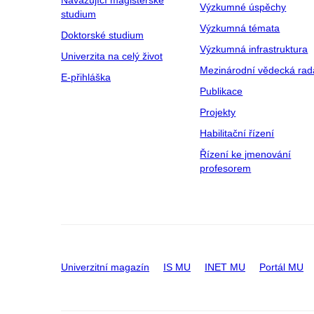
Navazující magisterské
Výzkumné úspěchy
studium
Výzkumná témata
Doktorské studium
Výzkumná infrastruktura
Univerzita na celý život
Mezinárodní vědecká rad
E-přihláška
Publikace
Projekty
Habilitační řízení
Řízení ke jmenování
profesorem
Univerzitní magazín
IS MU
INET MU
Portál MU