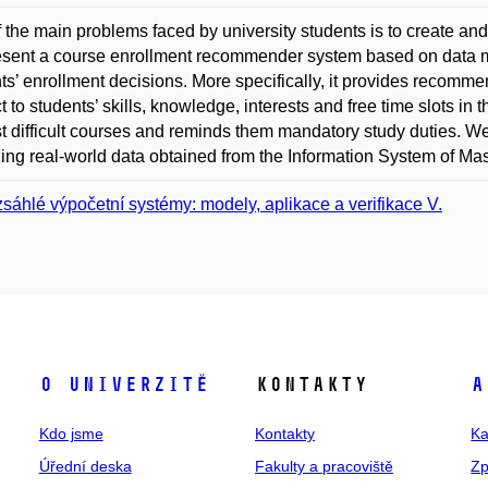
 the main problems faced by university students is to create an
sent a course enrollment recommender system based on data m
ts’ enrollment decisions. More specifically, it provides recomme
t to students’ skills, knowledge, interests and free time slots in
t difficult courses and reminds them mandatory study duties. W
ing real-world data obtained from the Information System of Mas
sáhlé výpočetní systémy: modely, aplikace a verifikace V.
O univerzitě
Kontakty
A
Kdo jsme
Kontakty
Ka
Úřední deska
Fakulty a pracoviště
Zp