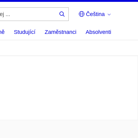
Čeština
Hledej
...
ně
Studující
Zaměstnanci
Absolventi