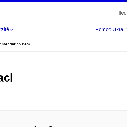
zitě
Pomoc Ukraji
ommender System
aci