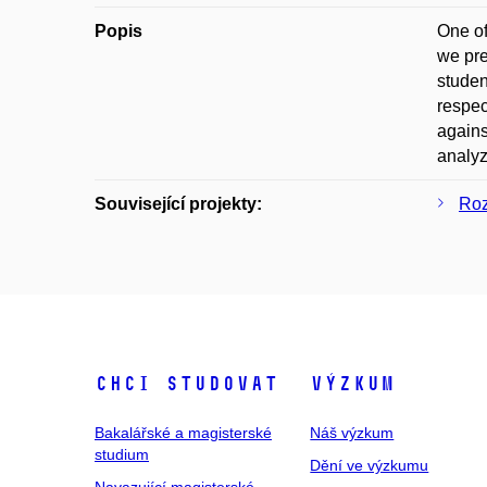
Popis
One of
we pre
studen
respec
agains
analyz
Související projekty:
Roz
Chci studovat
Výzkum
Bakalářské a magisterské
Náš výzkum
studium
Dění ve výzkumu