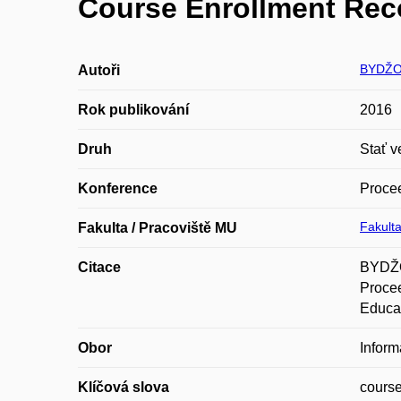
Course Enrollment Re
BYDŽO
Autoři
Rok publikování
2016
Druh
Stať v
Konference
Procee
Fakulta
Fakulta / Pracoviště MU
Citace
BYDŽO
Procee
Educat
Obor
Inform
Klíčová slova
course