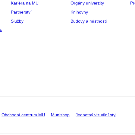
Kariéra na MU
Orgány univerzity
Pr
Partnerství
Knihovny
Služby
Budovy a místnosti
a
Obchodní centrum MU
Munishop
Jednotný vizuální styl