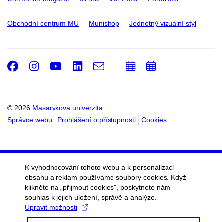
Obchodní centrum MU
Munishop
Jednotný vizuální styl
Facebook
Instagram
Youtube
LinkedIn
e-
Přidat
Přidat
Email
mail
do
do
kalendáře
kalendáře
© 2026
Masarykova univerzita
Správce webu
Prohlášení o přístupnosti
Cookies
K vyhodnocování tohoto webu a k personalizaci
obsahu a reklam používáme soubory cookies. Když
klikněte na „přijmout cookies", poskytnete nám
souhlas k jejich uložení, správě a analýze.
Upravit možnosti