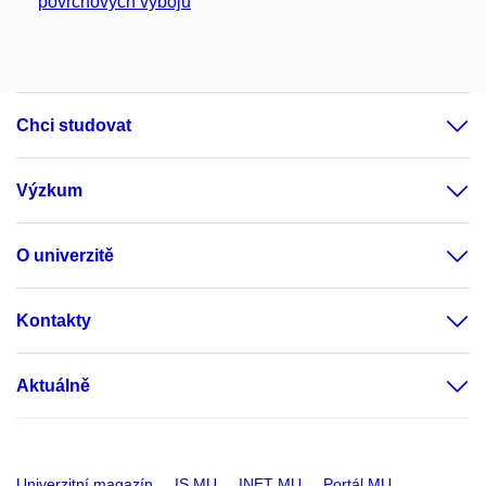
povrchových výbojů
Chci studovat
Výzkum
O univerzitě
Kontakty
Aktuálně
Univerzitní magazín
IS MU
INET MU
Portál MU