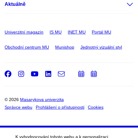
Aktuálně
Univerzitní magazín
IS MU
INET MU
Portál MU
Obchodní centrum MU
Munishop
Jednotný vizuální styl
Facebook
Instagram
Youtube
LinkedIn
e-
Přidat
Přidat
Email
mail
do
do
kalendáře
kalendáře
© 2026
Masarykova univerzita
Správce webu
Prohlášení o přístupnosti
Cookies
K vyhodnocování tohoto webu a k personalizaci