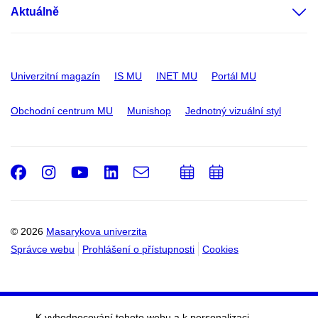
Aktuálně
Univerzitní magazín
IS MU
INET MU
Portál MU
Obchodní centrum MU
Munishop
Jednotný vizuální styl
Facebook
Instagram
Youtube
LinkedIn
e-
Přidat
Přidat
Email
mail
do
do
kalendáře
kalendáře
© 2026
Masarykova univerzita
Správce webu
Prohlášení o přístupnosti
Cookies
K vyhodnocování tohoto webu a k personalizaci