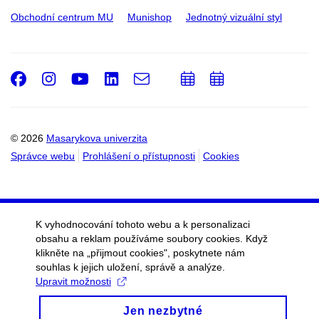
Obchodní centrum MU
Munishop
Jednotný vizuální styl
Facebook
Instagram
Youtube
LinkedIn
e-
Přidat
Přidat
Email
mail
do
do
kalendáře
kalendáře
© 2026
Masarykova univerzita
Správce webu
Prohlášení o přístupnosti
Cookies
K vyhodnocování tohoto webu a k personalizaci
obsahu a reklam používáme soubory cookies. Když
klikněte na „přijmout cookies", poskytnete nám
souhlas k jejich uložení, správě a analýze.
Upravit možnosti
Jen nezbytné