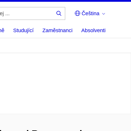
Čeština
Hledej
...
ně
Studující
Zaměstnanci
Absolventi