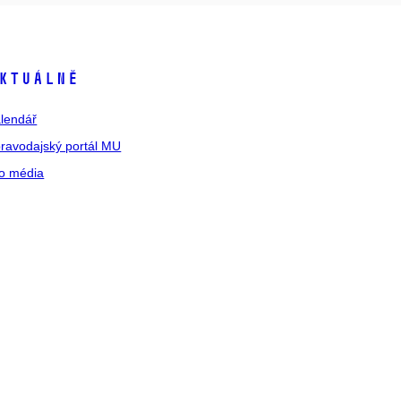
ktuálně
lendář
ravodajský portál MU
o média