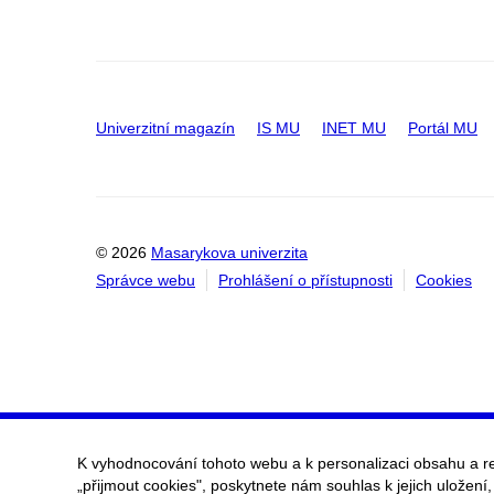
Univerzitní magazín
IS MU
INET MU
Portál MU
© 2026
Masarykova univerzita
Správce webu
Prohlášení o přístupnosti
Cookies
K vyhodnocování tohoto webu a k personalizaci obsahu a r
„přijmout cookies", poskytnete nám souhlas k jejich uložení