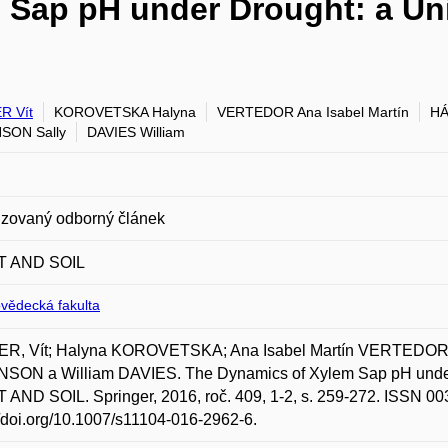
 Sap pH under Drought: a Un
R Vít
KOROVETSKA Halyna
VERTEDOR Ana Isabel Martín
HÁ
SON Sally
DAVIES William
zovaný odborný článek
T AND SOIL
ovědecká fakulta
R, Vít; Halyna KOROVETSKA; Ana Isabel Martín VERTEDOR
NSON a William DAVIES. The Dynamics of Xylem Sap pH under
AND SOIL. Springer, 2016, roč. 409, 1-2, s. 259-272. ISSN 0
//doi.org/10.1007/s11104-016-2962-6.