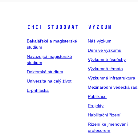
Chci studovat
Výzkum
Bakalářské a magisterské
Náš výzkum
studium
Dění ve výzkumu
Navazující magisterské
Výzkumné úspěchy
studium
Výzkumná témata
Doktorské studium
Výzkumná infrastruktura
Univerzita na celý život
Mezinárodní vědecká rad
E-přihláška
Publikace
Projekty
Habilitační řízení
Řízení ke jmenování
profesorem