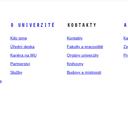
O univerzitě
Kontakty
A
Kdo jsme
Kontakty
Ka
Úřední deska
Fakulty a pracoviště
Zp
Kariéra na MU
Orgány univerzity
Pr
Partnerství
Knihovny
Služby
Budovy a místnosti
a