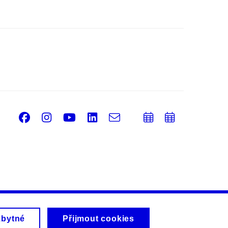
Facebook
Instagram
Youtube
LinkedIn
e-
Přidat
Přidat
Email
mail
do
do
kalendáře
kalendá
zbytné
Přijmout cookies