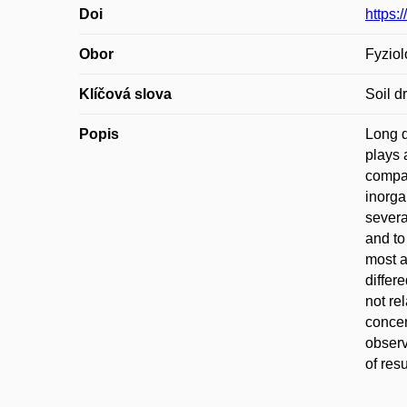
Doi
https:
Obor
Fyziol
Klíčová slova
Soil d
Popis
Long d
plays 
compar
inorga
severa
and to
most a
differ
not re
concen
observ
of res