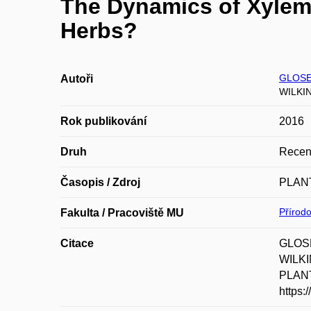
The Dynamics of Xylem
Herbs?
GLOSE
Autoři
WILKIN
Rok publikování
2016
Druh
Recen
Časopis / Zdroj
PLAN
Přírod
Fakulta / Pracoviště MU
Citace
GLOSE
WILKI
PLANT 
https: