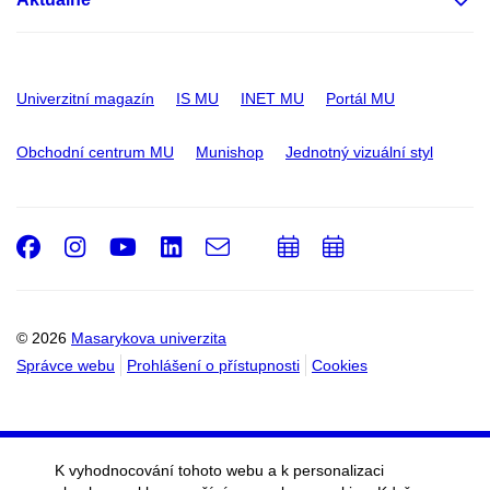
Univerzitní magazín
IS MU
INET MU
Portál MU
Obchodní centrum MU
Munishop
Jednotný vizuální styl
Facebook
Instagram
Youtube
LinkedIn
e-
Přidat
Přidat
Email
mail
do
do
kalendáře
kalendáře
© 2026
Masarykova univerzita
Správce webu
Prohlášení o přístupnosti
Cookies
K vyhodnocování tohoto webu a k personalizaci