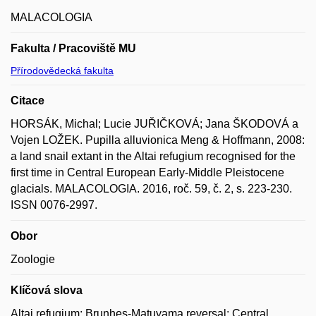
MALACOLOGIA
Fakulta / Pracoviště MU
Přírodovědecká fakulta
Citace
HORSÁK, Michal; Lucie JUŘIČKOVÁ; Jana ŠKODOVÁ a
Vojen LOŽEK. Pupilla alluvionica Meng & Hoffmann, 2008:
a land snail extant in the Altai refugium recognised for the
first time in Central European Early-Middle Pleistocene
glacials. MALACOLOGIA. 2016, roč. 59, č. 2, s. 223-230.
ISSN 0076-2997.
Obor
Zoologie
Klíčová slova
Altai refugium; Brunhes-Matuyama reversal; Central