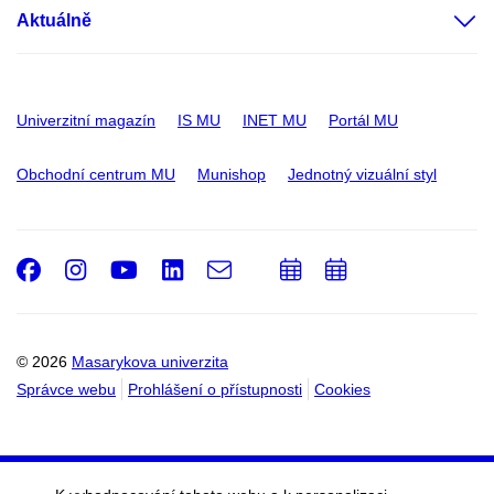
Aktuálně
Univerzitní magazín
IS MU
INET MU
Portál MU
Obchodní centrum MU
Munishop
Jednotný vizuální styl
Facebook
Instagram
Youtube
LinkedIn
e-
Přidat
Přidat
Email
mail
do
do
kalendáře
kalendáře
© 2026
Masarykova univerzita
Správce webu
Prohlášení o přístupnosti
Cookies