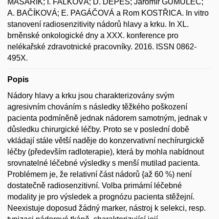
MASAŘÍK; I. FALKOVÁ; D. DEPEŠ; Jaromír GUMULEC;
A. BAČÍKOVÁ; E. PAGÁČOVÁ a Rom KOSTŘICA. In vitro
stanovení radiosenzitivity nádorů hlavy a krku. In XL.
brněnské onkologické dny a XXX. konference pro
nelékařské zdravotnické pracovníky. 2016. ISSN 0862-
495X.
Popis
Nádory hlavy a krku jsou charakterizovány svým
agresivním chováním s následky těžkého poškození
pacienta podmíněně jednak nádorem samotným, jednak v
důsledku chirurgické léčby. Proto se v poslední době
vkládají stále větší naděje do konzervativní nechírurgickě
léčby (především radloterapie), která by mohla nabídnout
srovnatelné léčebné výsledky s menší mutilad pacienta.
Problémem je, že relativní část nádorů {až 60 %) není
dostatečně radiosenzitivní. Volba primární léčebné
modality je pro výsledek a prognózu pacienta stěžejní.
Neexistuje doposud žádný marker, nástroj k selekci, resp.