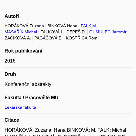
Autoři
HORÁKOVÁ Zuzana
BINKOVÁ Hana
FALK M.
MASAŘÍK Michal
FALKOVÁ I.
DEPEŠ D.
GUMULEC Jaromír
BAČÍKOVÁ A.
PAGÁČOVÁ E.
KOSTŘICA Rom
Rok publikování
2016
Druh
Konferenční abstrakty
Fakulta / Pracoviště MU
Lékařská fakulta
Citace
HORÁKOVÁ, Zuzana; Hana BINKOVÁ; M. FALK; Michal