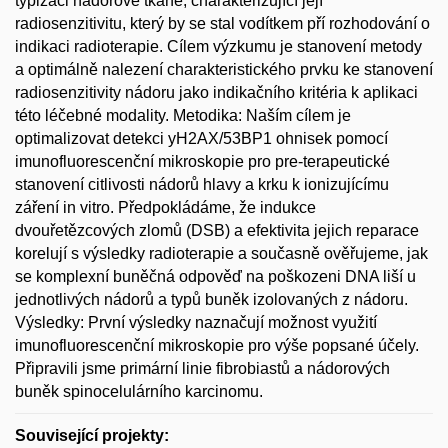
typizaci nádorové tkáně, charakterizující její
radiosenzitivitu, který by se stal vodítkem pří rozhodování o
indikaci radioterapie. Cílem výzkumu je stanovení metody
a optimálně nalezení charakteristického prvku ke stanovení
radiosenzitivity nádoru jako indikačního kritéria k aplikaci
této léčebné modality. Metodika: Naším cílem je
optimalizovat detekci yH2AX/53BP1 ohnisek pomocí
imunofluorescenční mikroskopie pro pre-terapeutické
stanovení citlivosti nádorů hlavy a krku k ionizujícímu
záření in vitro. Předpokládáme, že indukce
dvouřetězcových zlomů (DSB) a efektivita jejich reparace
korelují s výsledky radioterapie a současně ověřujeme, jak
se komplexní buněčná odpověď na poškozeni DNA liší u
jednotlivých nádorů a typů buněk izolovaných z nádoru.
Výsledky: První výsledky naznačují možnost využití
imunofluorescenční mikroskopie pro výše popsané účely.
Připravili jsme primární linie fibrobiastů a nádorových
buněk spinocelulárního karcinomu.
Související projekty: