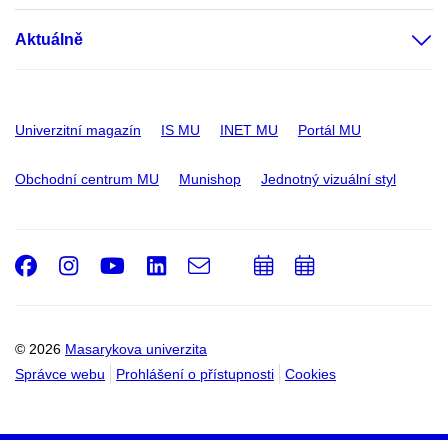
Aktuálně
Univerzitní magazín
IS MU
INET MU
Portál MU
Obchodní centrum MU
Munishop
Jednotný vizuální styl
Facebook
Instagram
Youtube
LinkedIn
e-
Přidat
Přidat
Email
mail
do
do
kalendáře
kalendáře
© 2026
Masarykova univerzita
Správce webu
Prohlášení o přístupnosti
Cookies