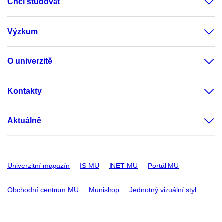
Chci studovat
Výzkum
O univerzitě
Kontakty
Aktuálně
Univerzitní magazín
IS MU
INET MU
Portál MU
Obchodní centrum MU
Munishop
Jednotný vizuální styl