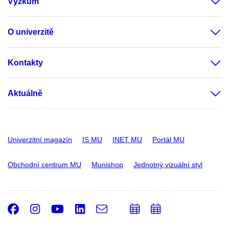
Výzkum
O univerzitě
Kontakty
Aktuálně
Univerzitní magazín
IS MU
INET MU
Portál MU
Obchodní centrum MU
Munishop
Jednotný vizuální styl
Facebook
Instagram
Youtube
LinkedIn
e-
Přidat
Přidat
Email
mail
do
do