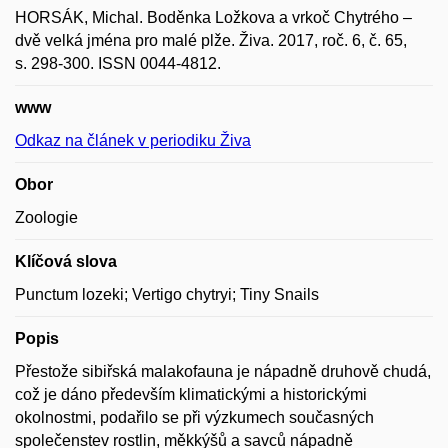
HORSÁK, Michal. Boděnka Ložkova a vrkoč Chytrého –
dvě velká jména pro malé plže. Živa. 2017, roč. 6, č. 65,
s. 298-300. ISSN 0044-4812.
www
Odkaz na článek v periodiku Živa
Obor
Zoologie
Klíčová slova
Punctum lozeki; Vertigo chytryi; Tiny Snails
Popis
Přestože sibiřská malakofauna je nápadně druhově chudá,
což je dáno především klimatickými a historickými
okolnostmi, podařilo se při výzkumech současných
společenstev rostlin, měkkýšů a savců nápadně