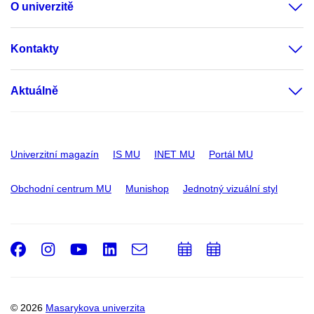
O univerzitě
Kontakty
Aktuálně
Univerzitní magazín
IS MU
INET MU
Portál MU
Obchodní centrum MU
Munishop
Jednotný vizuální styl
Facebook
Instagram
Youtube
LinkedIn
e-
Přidat
Přidat
Email
mail
do
do
kalendáře
kalendáře
© 2026
Masarykova univerzita